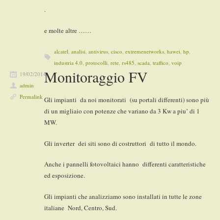
.
e molte altre ……
alcatel
,
analisi
,
antivirus
,
cisco
,
extremenetworks
,
hawei
,
hp
,
industria 4.0
,
protocolli
,
rete
,
rs485
,
scada
,
traffico
,
voip
Monitoraggio FV
19/02/2014
admin
Permalink
Gli impianti da noi monitorati (su portali differenti) sono più
di un migliaio con potenze che variano da 3 Kw a piu’ di 1
MW.
Gli inverter dei siti sono di costruttori di tutto il mondo.
Anche i pannelli fotovoltaici hanno differenti caratteristiche
ed esposizione.
Gli impianti che analizziamo sono installati in tutte le zone
italiane Nord, Centro, Sud.