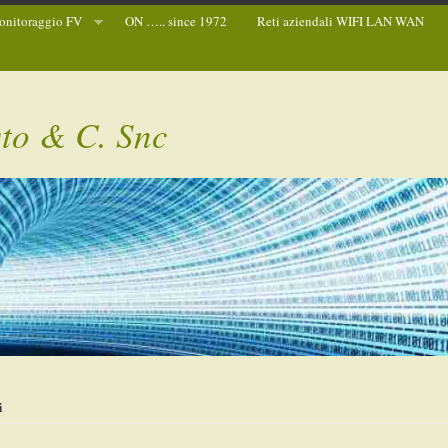
nitoraggio FV
ON ….. since 1972
Reti aziendali WIFI LAN WAN
sto & C. Snc
i