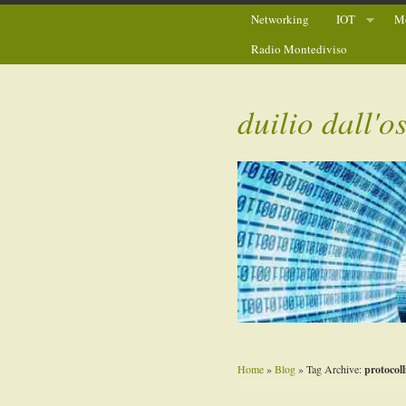
Networking
IOT
Mo
Radio Montediviso
duilio dall'o
Home
»
Blog
» Tag Archive:
protocoll