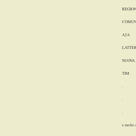
REGIO
COMUN
A2A
LATTE
NUOVA
TIM
.
.
.
e molte