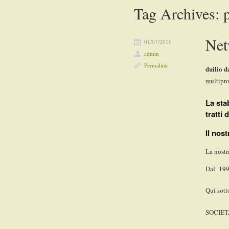
Tag Archives:
Net
01/07/2016
admin
Permalink
duilio d
multipro
La sta
tratti
Il nos
La nostr
Dal 1996
Qui sott
SOCIET