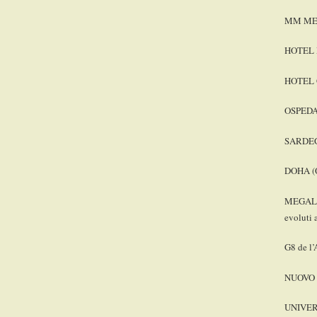
MM ME
HOTEL
HOTEL
OSPEDA
SARDE
DOHA (
MEGALAB
evoluti 
G8 de l’
NUOVO 
UNIVER