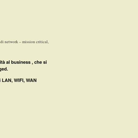
di network – mission critical,
ità al business , che si
ged.
eti LAN, WIFI, WAN