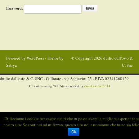
Password:
Powered by
WordPress
· Theme by
© Copyright 2026
duilio dall'osto &
Satrya
C. Snc
duilio dall'osto & C. SNC - Gallarate - via Schiavini 25 - P.IVA 02341260129
This site is using Web Stats, created by
email extractor 14
Utilizziamo i cookie per essere sicuri che tu possa avere la migliore esperienza s
nostro sito. Se continui ad utilizzare questo sito noi assumiamo che tu ne sia felic
Ok