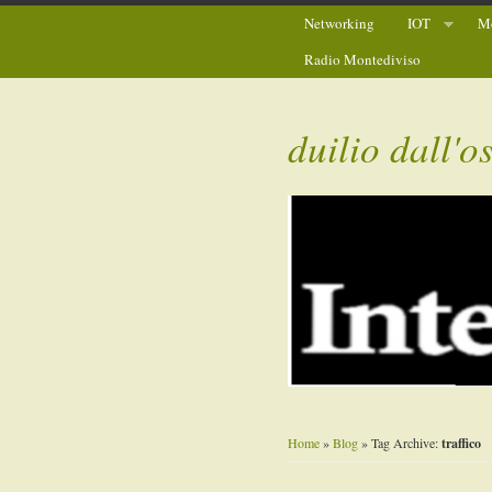
Networking
IOT
Mo
Radio Montediviso
duilio dall'o
Home
»
Blog
» Tag Archive:
traffico