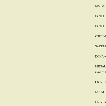
MM ME
HOTEL
HOTEL
OSPEDA
SARDE
DOHA (
MEGALAB
evoluti 
G8 de l’
NUOVO 
UNIVER