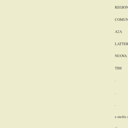
REGIO
COMUN
A2A
LATTE
NUOVA
TIM
.
.
.
e molte