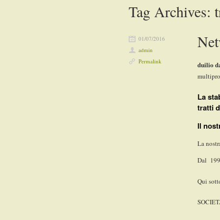
Tag Archives:
t
Net
01/07/2016
admin
Permalink
duilio d
multipro
La sta
tratti
Il nos
La nostr
Dal 1996
Qui sott
SOCIET