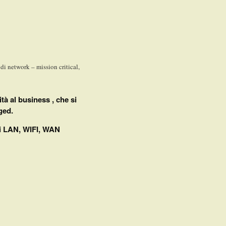
di network – mission critical,
ità al business , che si
ged.
eti LAN, WIFI, WAN