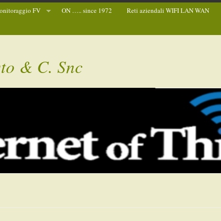
nitoraggio FV
ON ….. since 1972
Reti aziendali WIFI LAN WAN
sto & C. Snc