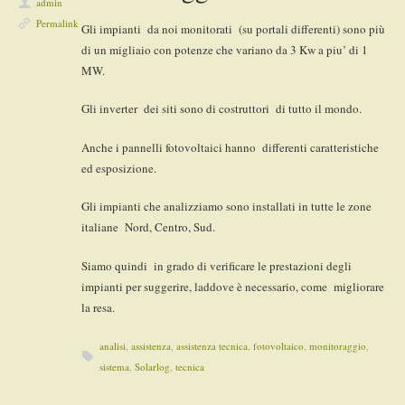
admin
Permalink
Gli impianti da noi monitorati (su portali differenti) sono più
di un migliaio con potenze che variano da 3 Kw a piu’ di 1
MW.
Gli inverter dei siti sono di costruttori di tutto il mondo.
Anche i pannelli fotovoltaici hanno differenti caratteristiche
ed esposizione.
Gli impianti che analizziamo sono installati in tutte le zone
italiane Nord, Centro, Sud.
Siamo quindi in grado di verificare le prestazioni degli
impianti per suggerire, laddove è necessario, come migliorare
la resa.
analisi
,
assistenza
,
assistenza tecnica
,
fotovoltaico
,
monitoraggio
,
sistema
,
Solarlog
,
tecnica
Post navigation