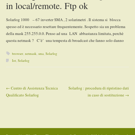
in local/remote. Ftp ok
Solarlog 1000 – 67 inverter SMA , 2 solarimetri . Il sistema si blocca
spesso ed è necessario resettare frequentemente. Sospetto sia un problema
della mask 255.255.0.0. Penso ad una LAN abbastanza limitata, perchè
questa netmask ? C’è’ una tempesta di broadcast che fanno solo danno
browser
,
netmask
,
sma
,
Solarlog
Iot
,
Solarlog
←
Centro di Assistenza Tecnica
Solarlog : procedura di ripristino dati
Post navigation
Qualificato Solarlog
in caso di sostituzione
→