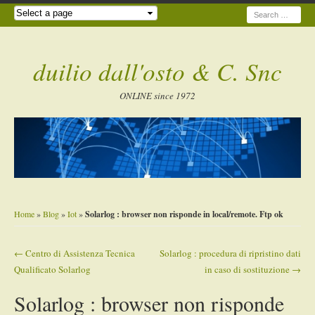
Search
duilio dall'osto & C. Snc
ONLINE since 1972
Home
»
Blog
»
Iot
»
Solarlog : browser non risponde in local/remote. Ftp ok
←
Centro di Assistenza Tecnica
Solarlog : procedura di ripristino dati
Post navigation
Qualificato Solarlog
in caso di sostituzione
→
Solarlog : browser non risponde