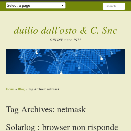
Search
duilio dall'osto & C. Snc
ONLINE since 1972
Home
»
Blog
» Tag Archive:
netmask
Tag Archives:
netmask
Solarlog : browser non risponde