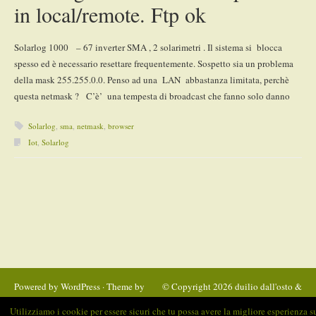
in local/remote. Ftp ok
Solarlog 1000 – 67 inverter SMA , 2 solarimetri . Il sistema si blocca
spesso ed è necessario resettare frequentemente. Sospetto sia un problema
della mask 255.255.0.0. Penso ad una LAN abbastanza limitata, perchè
questa netmask ? C’è’ una tempesta di broadcast che fanno solo danno
Solarlog
,
sma
,
netmask
,
browser
Iot
,
Solarlog
Post navigation
Powered by
WordPress
· Theme by
© Copyright 2026
duilio dall'osto &
Satrya
C. Snc
Utilizziamo i cookie per essere sicuri che tu possa avere la migliore esperienza s