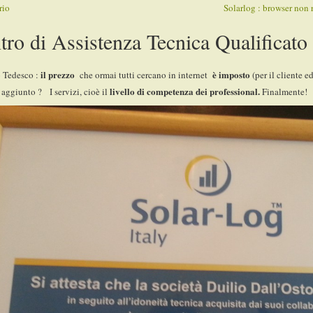
rio
Solarlog : browser non 
tro di Assistenza Tecnica Qualificato
il prezzo
è imposto
o Tedesco :
che ormai tutti cercano in internet
(per il cliente e
livello di competenza dei professional.
e aggiunto ? I servizi, cioè il
Finalmente!