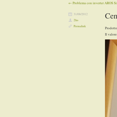
←
Problema con inverter AROS Si
Post navigation
Cen
31/08/2012
2lio
Permalink
Prodott
Il valor