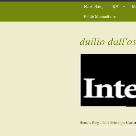
Networking
IOT
Mo
Radio Montediviso
duilio dall'o
Home
»
Blog
»
Iot
»
Solarlog
»
Centro