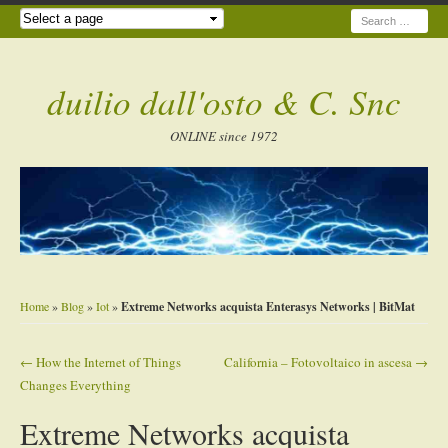
Search
duilio dall'osto & C. Snc
ONLINE since 1972
Home
»
Blog
»
Iot
»
Extreme Networks acquista Enterasys Networks | BitMat
←
How the Internet of Things
California – Fotovoltaico in ascesa
→
Post navigation
Changes Everything
Extreme Networks acquista