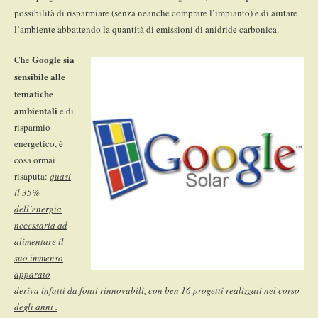
possibilità di risparmiare (senza neanche comprare l’impianto) e di aiutare
l’ambiente abbattendo la quantità di emissioni di anidride carbonica.
Google sia
Che
sensibile alle
tematiche
ambientali
e di
risparmio
energetico, è
cosa ormai
risaputa:
quasi
il 35%
dell’energia
necessaria ad
alimentare il
suo immenso
apparato
deriva infatti da fonti rinnovabili, con ben 16 progetti realizzati nel corso
degli anni .