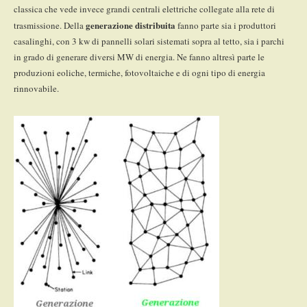
classica che vede invece grandi centrali elettriche collegate alla rete di
generazione distribuita
trasmissione. Della
fanno parte sia i produttori
casalinghi, con 3 kw di pannelli solari sistemati sopra al tetto, sia i parchi
in grado di generare diversi MW di energia. Ne fanno altresì parte le
produzioni eoliche, termiche, fotovoltaiche e di ogni tipo di energia
rinnovabile.