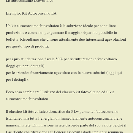
kit autoconsumo fotovoltaico
Esempio: Kit Autoconsumo EA
Un kit autoconsumo fotovoltaico è la soluzione ideale per conciliare
produzione e consumo: per generare il maggior risparmio possibile in
bolletta. Ricordiamo che ci sono attualmente due interessanti agevolazioni
per questo tipo di prodotti:
per i privati: detrazione fiscale 50% per ristrutturazioni e fotovoltaico
(leggi qui per i dettagli)
per le aziende: finanziamento agevolato con la nuova sabatini (leggi qui
per i dettagli).
Ecco cosa cambia tra l’utilizzo del classico kit fotovoltaico ed il kit
autoconsumo fotovoltaico
Il classico kit fotovoltaico domestico da 3 kw permette l’autoconsumo
istantaneo, ma tutta l’energia non immediatamente autoconsumata viene
immessa in rete. L’immissione in rete disperde parte del suo valore perchè il
Gse (l’ente che ritira e “paga” l’energia ricevuta dagli impianti) remunera