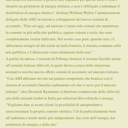
ritenuto un produttore di energia elettrica, e non è obbligato a informare il
distributore di energia elettrica” dichiara Wolfram Walter, l’amministratore
delegato della ASD, inventore e sviluppatore del nuovo sistema di
accumulo. “Fino ad oggi, sul mercato c’erano solo sistemi che immettono
la corrente in più nella rete pubblica, oppure sistemi a isola, che sono
completamente isolate dalla rete. Nel nostro caso però, quando non c’è
abbastanza energia né dal solare né dalla batteria, il sistema commuta sulla
rete pubblica, e l’abitazione viene alimentata dalla rete.”
A partire da adesso, l’azienda di Friburgo fornisce il sistema Guerilla anche
all’azienda italiana Alfavolt, la quale finora a causa della situazione
normativa non ha ancora offerto sistemi di accumulo sul mercato italiano.
“Con ASD abbiamo trovato un partner competente che fornisce con il
sistema di accumulo Guerilla esattamente ciò che ci serve per il mercato
italiano”, dice Dominik Kemmerer, il direttore commerciale della Alfavolt,
una delle aziende leader in Italia per soluzioni fotovoltaiche e storage.
“Vogliamo dare ai nostri clienti la possibilità di autoprodurre e
autoconsumare la propria corrente elettrica. Ciò fa particolarmente bene
all’ambiente e rende molto più indipendenti: dai costi dell’energia, dai
produttori di energia, e dalle reti.”