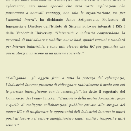
cybernetico, uno snodo epocale che avrà vaste implicazioni che
porteranno a notevoli vantaggi, non solo le organizzazione, ma per
l’umanità intera
“, ha dichiarato Janos Sztipanovits, Professore
di
Ingegneria e Direttore dell’Istituto di Sistemi Software integrati ( ISIS )
della Vanderbilt University. “
Università e industria comprendono la
necessità di individuare e stabilire nuove basi, quadri comuni e standard
per Internet industriale, e sono alla ricerca della IIC per garantire che
questi sforzi si uniscono in un insieme coerente
. “
“
Collegando gli oggetti fisici a tutta la potenza del cyberspazio,
l’Industrial Internet promette di ridisegnare radicalmente il modo con cui
le persone interagiscono con la tecnologia”
, ha detto il segretario del
Commercio Usa Penny Pritzker . “
L’auspicio della nostra Amministrazione
è quello di realizzare collaborazioni pubblico-privato alla stregua del
nuovo IIC e di trasformare le opportunità dell’Industrial Internet in nuovi
posti di lavoro nel settore manifatturiero smart, sanità , trasporti e altri
settori “