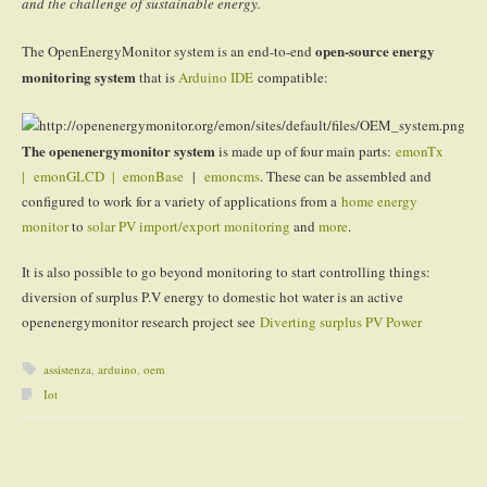
and the challenge of sustainable energy.
open-source energy
The OpenEnergyMonitor system is an end-to-end
monitoring system
that is
Arduino IDE
compatible:
The openenergymonitor system
is made up of four main parts:
emonTx
| emonGLCD | emonBase
|
emoncms
. These can be assembled and
configured to work for a variety of applications from a
home energy
monitor
to
solar PV import/export monitoring
and
more
.
It is also possible to go beyond monitoring to start controlling things:
diversion of surplus P.V energy to domestic hot water is an active
openenergymonitor research project see
Diverting surplus PV Power
assistenza
,
arduino
,
oem
Iot