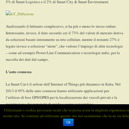
5% di Smart Logistics e il 2% di Smart City & Smart Environment.
Analizzando il fatturato complessivo, si ha più o meno lo stesso ordine.
Interessante, invece, il dato secondo cui il 73% del valore di mercato deriva
da soluzioni basate interamente su rete cellulare, mentre il restante 27% è
legato invece a soluzioni “miste”, che vedono l’impiego di altre tecnologie
– come ad esempio Power Line Communication o tecnologie radio, per la
raccolta dei dati dal campo.
L’auto connessa
La Smart Car è il settore dell’Internet of Things più dinamico in Italia. Nel
2013 il 95% delle auto connesse hanno utilizzato applicazioni per
l’utilizzo di box GPS/GPRS per la localizzazione dei veicoli privati e la
registrazione dei parametri di guida a scopo assicurativo.
Utilizziamo i cookie per essere sicuri che tu possa avere la migliore esperienza s
nostro sito. Se continui ad utilizzare questo sito noi assumiamo che tu ne sia felic
veicoli con SIM cellulare a bordo
E in futuro saranno sempre di più i
: si
Ok
stima che nel 2016 le macchine connesse in Italia rappresenteranno circa il