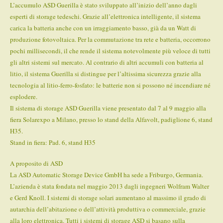
L’accumulo ASD Guerilla è stato sviluppato all’inizio dell’anno dagli
esperti di storage tedeschi. Grazie all’elettronica intelligente, il sistema
carica la batteria anche con un irraggiamento basso, già da un Watt di
produzione fotovoltaica. Per la commutazione tra rete e batteria, occorrono
pochi millisecondi, il che rende il sistema notevolmente più veloce di tutti
gli altri sistemi sul mercato. Al contrario di altri accumuli con batteria al
litio, il sistema Guerilla si distingue per l’altissima sicurezza grazie alla
tecnologia al litio-ferro-fosfato: le batterie non si possono né incendiare né
esplodere.
Il sistema di storage ASD Guerilla viene presentato dal 7 al 9 maggio alla
fiera Solarexpo a Milano, presso lo stand della Alfavolt, padiglione 6, stand
H35.
Stand in fiera: Pad. 6, stand H35
A proposito di ASD
La ASD Automatic Storage Device GmbH ha sede a Friburgo, Germania.
L’azienda è stata fondata nel maggio 2013 dagli ingegneri Wolfram Walter
e Gerd Knoll. I sistemi di storage solari aumentano al massimo il grado di
autarchia dell’abitazione o dell’attività produttiva o commerciale, grazie
alla loro elettronica. Tutti i sistemi di storage ASD si basano sulla