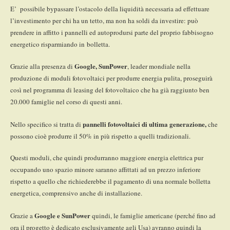
E’ possibile bypassare l’ostacolo della liquidità necessaria ad effettuare
l’investimento per chi ha un tetto, ma non ha soldi da investire: può
prendere in affitto i pannelli ed autoprodursi parte del proprio fabbisogno
energetico risparmiando in bolletta.
Google, SunPower
Grazie alla presenza di
, leader mondiale nella
produzione di moduli fotovoltaici per produrre energia pulita, proseguirà
così nel programma di leasing del fotovoltaico che ha già raggiunto ben
20.000 famiglie nel corso di questi anni.
pannelli fotovoltaici di ultima generazione,
Nello specifico si tratta di
che
possono cioè produrre il 50% in più rispetto a quelli tradizionali.
Questi moduli, che quindi produrranno maggiore energia elettrica pur
occupando uno spazio minore saranno affittati ad un prezzo inferiore
rispetto a quello che richiederebbe il pagamento di una normale bolletta
energetica, comprensivo anche di installazione.
Google e SunPower
Grazie a
quindi, le famiglie americane (perché fino ad
ora il progetto è dedicato esclusivamente agli Usa) avranno quindi la