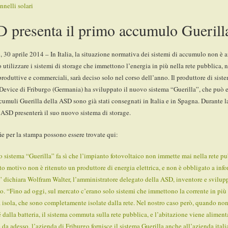
nelli solari
 presenta il primo accumulo Guerill
, 30 aprile 2014 – In Italia, la situazione normativa dei sistemi di accumulo non è a
 utilizzare i sistemi di storage che immettono l’energia in più nella rete pubblica, n
 produttive e commerciali, sarà deciso solo nel corso dell’anno. Il produttore di si
Device di Friburgo (Germania) ha sviluppato il nuovo sistema “Guerilla”, che può esse
cumuli Guerilla della ASD sono già stati consegnati in Italia e in Spagna. Durante l
ASD presenterà il suo nuovo sistema di storage.
ie per la stampa possono essere trovate qui:
ro sistema “Guerilla” fa sì che l’impianto fotovoltaico non immette mai nella rete pu
to motivo non è ritenuto un produttore di energia elettrica, e non è obbligato a infor
a” dichiara Wolfram Walter, l’amministratore delegato della ASD, inventore e svilup
. “Fino ad oggi, sul mercato c’erano solo sistemi che immettono la corrente in più 
a isola, che sono completamente isolate dalla rete. Nel nostro caso però, quando no
é dalla batteria, il sistema commuta sulla rete pubblica, e l’abitazione viene alimenta
e da adesso, l’azienda di Friburgo fornisce il sistema Guerilla anche all’azienda itali