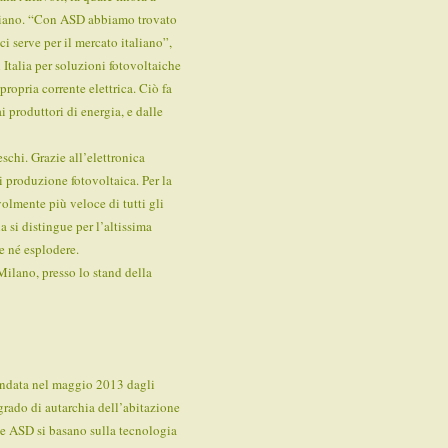
aliano. “Con ASD abbiamo trovato
i serve per il mercato italiano”,
Italia per soluzioni fotovoltaiche
propria corrente elettrica. Ciò fa
 produttori di energia, e dalle
schi. Grazie all’elettronica
i produzione fotovoltaica. Per la
olmente più veloce di tutti gli
la si distingue per l’altissima
re né esplodere.
Milano, presso lo stand della
ondata nel maggio 2013 dagli
grado di autarchia dell’abitazione
rage ASD si basano sulla tecnologia