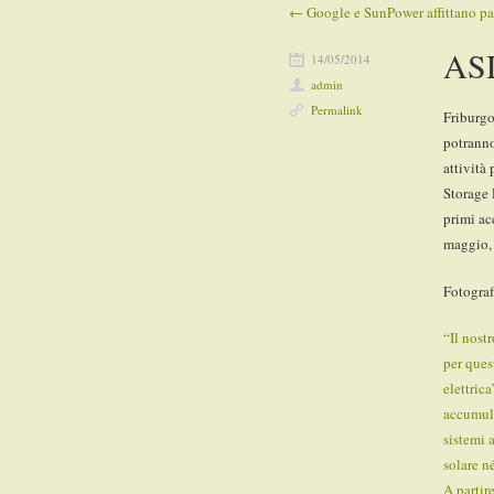
←
Google e SunPower affittano pan
Post navigation
ASD
14/05/2014
admin
Permalink
Friburgo
potranno
attività
Storage 
primi ac
maggio, 
Fotograf
“Il nost
per ques
elettric
accumulo
sistemi 
solare n
A partir