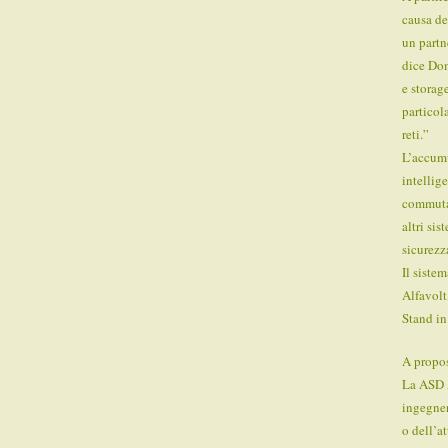
causa de
un partn
dice Dom
e storag
particol
reti.”
L’accumu
intellig
commutaz
altri sis
sicurezz
Il siste
Alfavolt
Stand in
A propo
La ASD A
ingegner
o dell’a