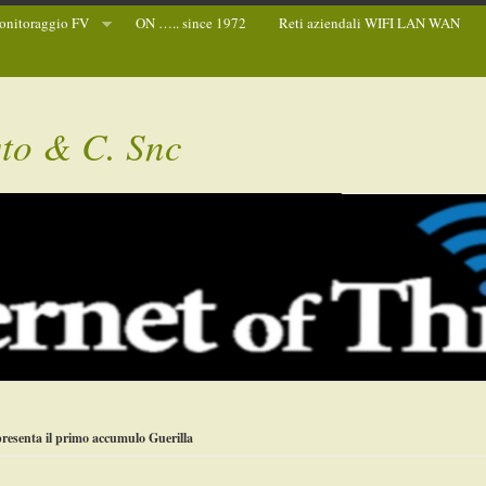
nitoraggio FV
ON ….. since 1972
Reti aziendali WIFI LAN WAN
sto & C. Snc
esenta il primo accumulo Guerilla