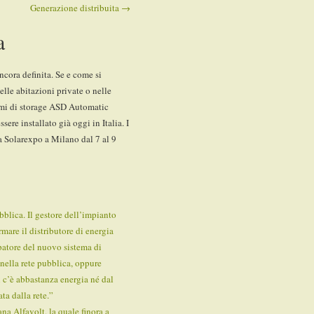
Generazione distribuita
→
a
ncora definita. Se e come si
elle abitazioni private o nelle
stemi di storage ASD Automatic
re installato già oggi in Italia. I
a Solarexpo a Milano dal 7 al 9
bblica. Il gestore dell’impianto
mare il distributore di energia
patore del nuovo sistema di
nella rete pubblica, oppure
n c’è abbastanza energia né dal
ta dalla rete.”
ana Alfavolt, la quale finora a