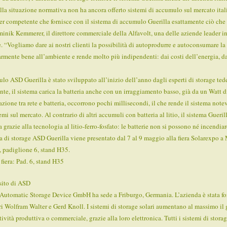
lla situazione normativa non ha ancora offerto sistemi di accumulo sul mercato it
er competente che fornisce con il sistema di accumulo Guerilla esattamente ciò che c
inik Kemmerer, il direttore commerciale della Alfavolt, una delle aziende leader in 
e. “Vogliamo dare ai nostri clienti la possibilità di autoprodurre e autoconsumare la 
armente bene all’ambiente e rende molto più indipendenti: dai costi dell’energia, dai
lo ASD Guerilla è stato sviluppato all’inizio dell’anno dagli esperti di storage tede
ente, il sistema carica la batteria anche con un irraggiamento basso, già da un Watt d
ione tra rete e batteria, occorrono pochi millisecondi, il che rende il sistema notev
temi sul mercato. Al contrario di altri accumuli con batteria al litio, il sistema Gueril
a grazie alla tecnologia al litio-ferro-fosfato: le batterie non si possono né incendia
ma di storage ASD Guerilla viene presentato dal 7 al 9 maggio alla fiera Solarexpo a 
, padiglione 6, stand H35.
 fiera: Pad. 6, stand H35
sito di ASD
utomatic Storage Device GmbH ha sede a Friburgo, Germania. L’azienda è stata f
i Wolfram Walter e Gerd Knoll. I sistemi di storage solari aumentano al massimo il 
ttività produttiva o commerciale, grazie alla loro elettronica. Tutti i sistemi di sto