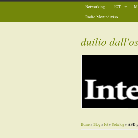
Networking
IOT
Mo
Radio Montediviso
duilio dall'o
Home
»
Blog
»
Iot
»
Solarlog
»
ASD pr