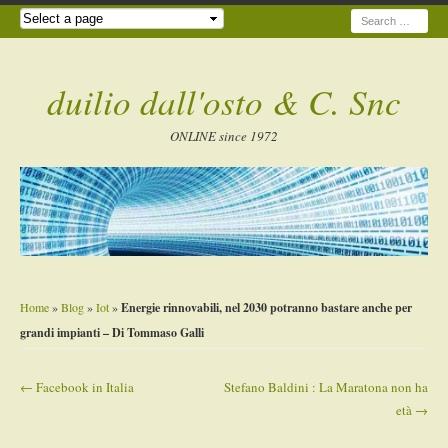
Search
duilio dall'osto & C. Snc
ONLINE since 1972
Home
»
Blog
»
Iot
»
Energie rinnovabili, nel 2030 potranno bastare anche per
grandi impianti – Di Tommaso Galli
←
Facebook in Italia
Stefano Baldini : La Maratona non ha
Post navigation
età
→