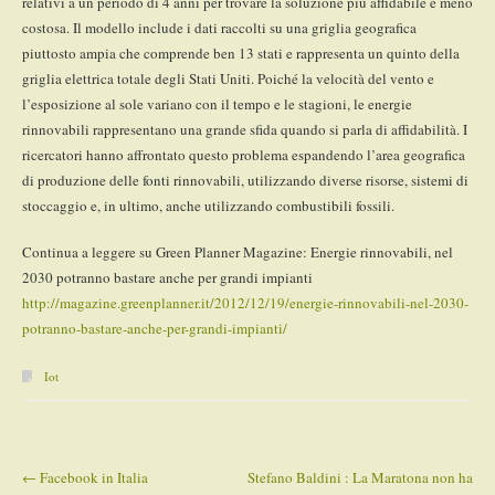
relativi a un periodo di 4 anni per trovare la soluzione più affidabile e meno
costosa. Il modello include i dati raccolti su una griglia geografica
piuttosto ampia che comprende ben 13 stati e rappresenta un quinto della
griglia elettrica totale degli Stati Uniti. Poiché la velocità del vento e
l’esposizione al sole variano con il tempo e le stagioni, le energie
rinnovabili rappresentano una grande sfida quando si parla di affidabilità. I
ricercatori hanno affrontato questo problema espandendo l’area geografica
di produzione delle fonti rinnovabili, utilizzando diverse risorse, sistemi di
stoccaggio e, in ultimo, anche utilizzando combustibili fossili.
Continua a leggere su Green Planner Magazine: Energie rinnovabili, nel
2030 potranno bastare anche per grandi impianti
http://magazine.greenplanner.it/2012/12/19/energie-rinnovabili-nel-2030-
potranno-bastare-anche-per-grandi-impianti/
Iot
←
Facebook in Italia
Stefano Baldini : La Maratona non ha
Post navigation