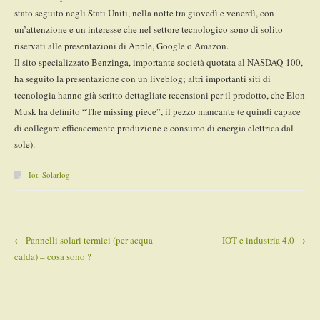
stato seguito negli Stati Uniti, nella notte tra giovedì e venerdì, con
un’attenzione e un interesse che nel settore tecnologico sono di solito
riservati alle presentazioni di Apple, Google o Amazon.
Il sito specializzato Benzinga, importante società quotata al NASDAQ-100,
ha seguito la presentazione con un liveblog; altri importanti siti di
tecnologia hanno già scritto dettagliate recensioni per il prodotto, che Elon
Musk ha definito “The missing piece”, il pezzo mancante (e quindi capace
di collegare efficacemente produzione e consumo di energia elettrica dal
sole).
Iot
,
Solarlog
←
Pannelli solari termici (per acqua
IOT e industria 4.0
→
Post navigation
calda) – cosa sono ?