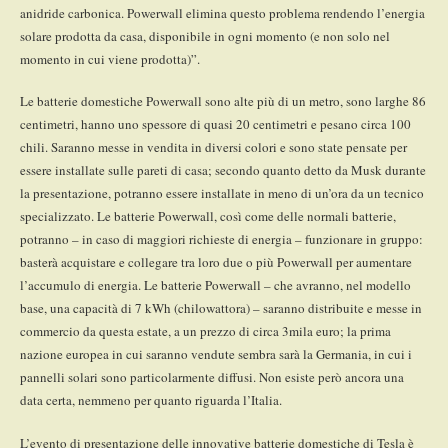
anidride carbonica. Powerwall elimina questo problema rendendo l’energia
solare prodotta da casa, disponibile in ogni momento (e non solo nel
momento in cui viene prodotta)”.
Le batterie domestiche Powerwall sono alte più di un metro, sono larghe 86
centimetri, hanno uno spessore di quasi 20 centimetri e pesano circa 100
chili. Saranno messe in vendita in diversi colori e sono state pensate per
essere installate sulle pareti di casa; secondo quanto detto da Musk durante
la presentazione, potranno essere installate in meno di un’ora da un tecnico
specializzato. Le batterie Powerwall, così come delle normali batterie,
potranno – in caso di maggiori richieste di energia – funzionare in gruppo:
basterà acquistare e collegare tra loro due o più Powerwall per aumentare
l’accumulo di energia. Le batterie Powerwall – che avranno, nel modello
base, una capacità di 7 kWh (chilowattora) – saranno distribuite e messe in
commercio da questa estate, a un prezzo di circa 3mila euro; la prima
nazione europea in cui saranno vendute sembra sarà la Germania, in cui i
pannelli solari sono particolarmente diffusi. Non esiste però ancora una
data certa, nemmeno per quanto riguarda l’Italia.
L’evento di presentazione delle innovative batterie domestiche di Tesla è