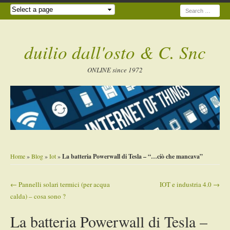
Search
duilio dall'osto & C. Snc
ONLINE since 1972
Home
»
Blog
»
Iot
»
La batteria Powerwall di Tesla – “…ciò che mancava”
←
Pannelli solari termici (per acqua
IOT e industria 4.0
→
Post navigation
calda) – cosa sono ?
La batteria Powerwall di Tesla –